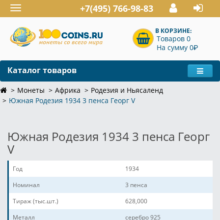
+7(495) 766-98-83
Toggle
navigation
В КОРЗИНЕ:
Товаров 0
P
На сумму 0
Каталог товаров
Монеты
Африка
Родезия и Ньясаленд
Южная Родезия 1934 3 пенса Георг V
Южная Родезия 1934 3 пенса Георг
V
Год
1934
Номинал
3 пенса
Тираж (тыс.шт.)
628,000
Металл
серебро 925