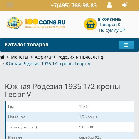
+7(495) 766-98-83
Toggle
navigation
В КОРЗИНЕ:
Товаров 0
P
На сумму 0
Каталог товаров
Монеты
Африка
Родезия и Ньясаленд
Южная Родезия 1936 1/2 кроны Георг V
Южная Родезия 1936 1/2 кроны
Георг V
Год
1936
Номинал
1/2 кроны
Тираж (тыс.шт.)
518,000
Металл
серебро 925