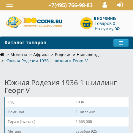
+7(495) 766-98-83
Toggle
navigation
В КОРЗИНЕ:
Товаров 0
P
На сумму 0
Каталог товаров
Монеты
Африка
Родезия и Ньясаленд
Южная Родезия 1936 1 шиллинг Георг V
Южная Родезия 1936 1 шиллинг
Георг V
Год
1936
Номинал
1 шиллинг
Тираж (тыс.шт.)
1 663,000
Металл
серебро 925