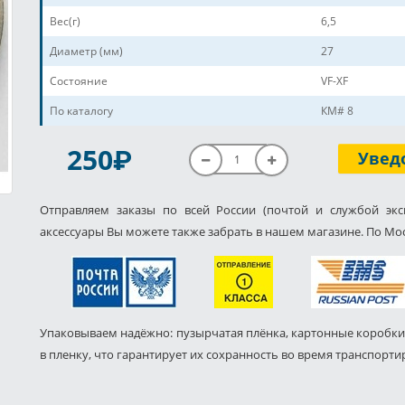
Вес(г)
6,5
Диаметр (мм)
27
Состояние
VF-XF
По каталогу
КМ# 8
P
250
Увед
Отправляем заказы по всей России (почтой и службой экс
аксессуары Вы можете также забрать в нашем магазине. По Мос
Упаковываем надёжно: пузырчатая плёнка, картонные коробки
в пленку, что гарантирует их сохранность во время транспорти