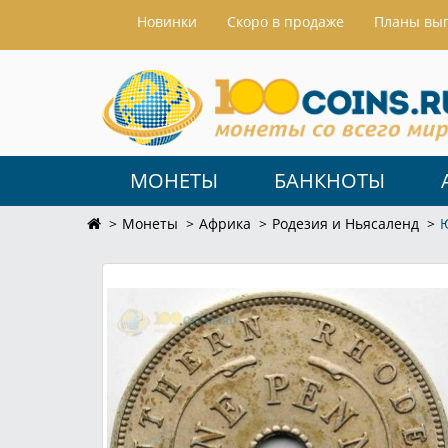
Hовинки
Скоро в продаже
Планы вы
МОНЕТЫ
БАНКНОТЫ
Монеты
Африка
Родезия и Ньясаленд
Ю