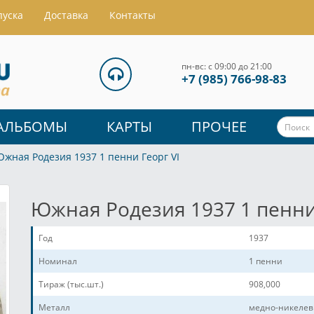
пуска
Доставка
Контакты
пн-вс: с 09:00 до 21:00
+7 (985) 766-98-83
АЛЬБОМЫ
КАРТЫ
ПРОЧЕЕ
жная Родезия 1937 1 пенни Георг VI
Южная Родезия 1937 1 пенни
Год
1937
Номинал
1 пенни
Тираж (тыс.шт.)
908,000
Металл
медно-никелев