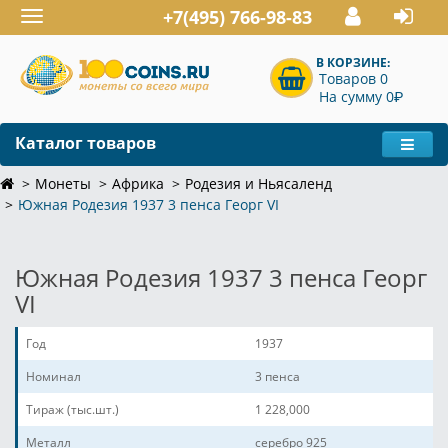
+7(495) 766-98-83
Toggle
navigation
В КОРЗИНЕ:
Товаров 0
P
На сумму 0
Каталог товаров
Монеты
Африка
Родезия и Ньясаленд
Южная Родезия 1937 3 пенса Георг VI
Южная Родезия 1937 3 пенса Георг
VI
Год
1937
Номинал
3 пенса
Тираж (тыс.шт.)
1 228,000
Металл
серебро 925