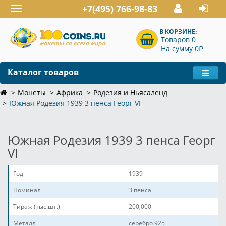
+7(495) 766-98-83
Toggle
navigation
В КОРЗИНЕ:
Товаров 0
P
На сумму 0
Каталог товаров
Монеты
Африка
Родезия и Ньясаленд
Южная Родезия 1939 3 пенса Георг VI
Южная Родезия 1939 3 пенса Георг
VI
Год
1939
Номинал
3 пенса
Тираж (тыс.шт.)
200,000
Металл
серебро 925