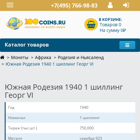
+7(495) 766-98-83
Toggle
navigation
В КОРЗИНЕ:
Товаров 0
P
На сумму 0
Каталог товаров
Монеты
Африка
Родезия и Ньясаленд
Южная Родезия 1940 1 шиллинг Георг VI
Южная Родезия 1940 1 шиллинг
Георг VI
Год
1940
Номинал
1 шиллинг
Тираж (тыс.шт.)
750,000
Металл
серебро 925