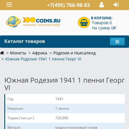
+7(495) 766-98-83
Toggle
navigation
В КОРЗИНЕ:
Товаров 0
P
На сумму 0
Каталог товаров
Монеты
Африка
Родезия и Ньясаленд
Южная Родезия 1941 1 пенни Георг VI
Южная Родезия 1941 1 пенни Георг
VI
Год
1941
Номинал
1 пенни
Тираж (тыс.шт.)
720,000
Металл
медно-никелевый сплав