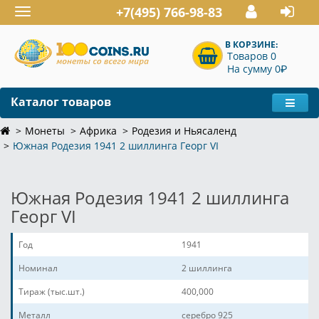
+7(495) 766-98-83
Toggle
navigation
В КОРЗИНЕ:
Товаров 0
P
На сумму 0
Каталог товаров
Монеты
Африка
Родезия и Ньясаленд
Южная Родезия 1941 2 шиллинга Георг VI
Южная Родезия 1941 2 шиллинга
Георг VI
Год
1941
Номинал
2 шиллинга
Тираж (тыс.шт.)
400,000
Металл
серебро 925