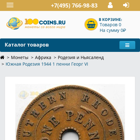
+7(495) 766-98-83
Toggle
navigation
В КОРЗИНЕ:
Товаров 0
P
На сумму 0
Каталог товаров
Монеты
Африка
Родезия и Ньясаленд
Южная Родезия 1944 1 пенни Георг VI