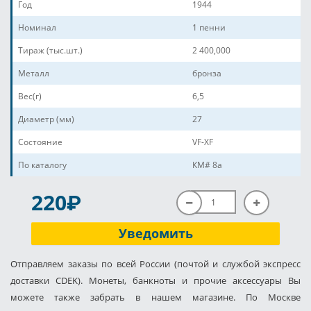
Год
1944
Номинал
1 пенни
Тираж (тыс.шт.)
2 400,000
Металл
бронза
Вес(г)
6,5
Диаметр (мм)
27
Состояние
VF-XF
По каталогу
КМ# 8a
P
220
Уведомить
Отправляем заказы по всей России (почтой и службой экспресс
доставки CDEK). Монеты, банкноты и прочие аксессуары Вы
можете также забрать в нашем магазине. По Москве