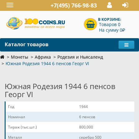
+7(495) 766-98-83
Toggle
navigation
В КОРЗИНЕ:
Товаров 0
P
На сумму 0
Каталог товаров
Монеты
Африка
Родезия и Ньясаленд
Южная Родезия 1944 6 пенсов Георг VI
Южная Родезия 1944 6 пенсов
Георг VI
Год
1944
Номинал
6 пенсов
Тираж (тыс.шт.)
800,000
Металл
серебро 500