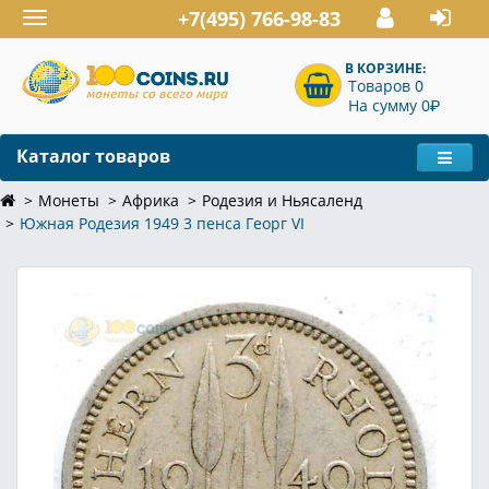
+7(495) 766-98-83
Toggle
navigation
В КОРЗИНЕ:
Товаров 0
P
На сумму 0
Каталог товаров
Монеты
Африка
Родезия и Ньясаленд
Южная Родезия 1949 3 пенса Георг VI