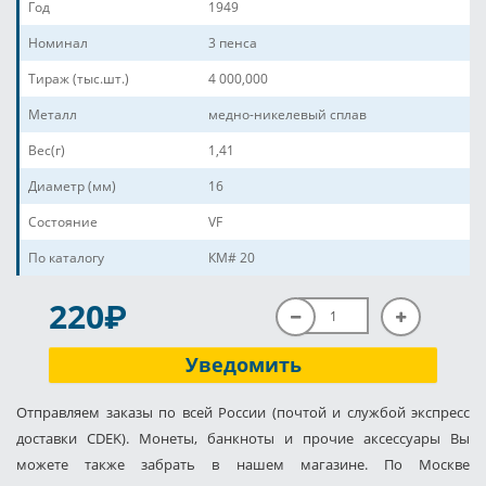
Год
1949
Номинал
3 пенса
Тираж (тыс.шт.)
4 000,000
Металл
медно-никелевый сплав
Вес(г)
1,41
Диаметр (мм)
16
Состояние
VF
По каталогу
КМ# 20
P
220
Уведомить
Отправляем заказы по всей России (почтой и службой экспресс
доставки CDEK). Монеты, банкноты и прочие аксессуары Вы
можете также забрать в нашем магазине. По Москве