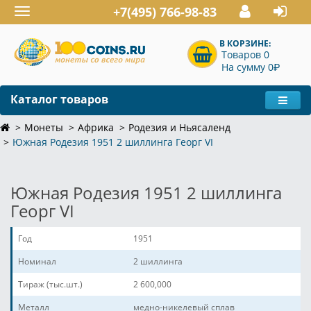
+7(495) 766-98-83
Toggle
navigation
В КОРЗИНЕ:
Товаров 0
P
На сумму 0
Каталог товаров
Монеты
Африка
Родезия и Ньясаленд
Южная Родезия 1951 2 шиллинга Георг VI
Южная Родезия 1951 2 шиллинга
Георг VI
Год
1951
Номинал
2 шиллинга
Тираж (тыс.шт.)
2 600,000
Металл
медно-никелевый сплав