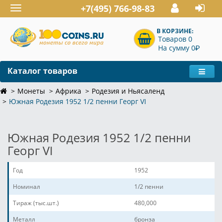
+7(495) 766-98-83
Toggle
navigation
В КОРЗИНЕ:
Товаров 0
P
На сумму 0
Каталог товаров
Монеты
Африка
Родезия и Ньясаленд
Южная Родезия 1952 1/2 пенни Георг VI
Южная Родезия 1952 1/2 пенни
Георг VI
Год
1952
Номинал
1/2 пенни
Тираж (тыс.шт.)
480,000
Металл
бронза