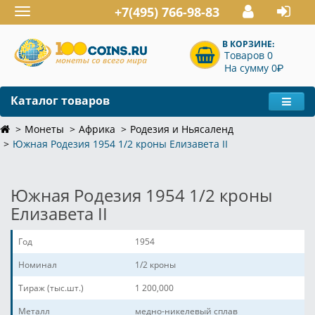
+7(495) 766-98-83
Toggle
navigation
В КОРЗИНЕ:
Товаров 0
P
На сумму 0
Каталог товаров
Монеты
Африка
Родезия и Ньясаленд
Южная Родезия 1954 1/2 кроны Елизавета II
Южная Родезия 1954 1/2 кроны
Елизавета II
Год
1954
Номинал
1/2 кроны
Тираж (тыс.шт.)
1 200,000
Металл
медно-никелевый сплав