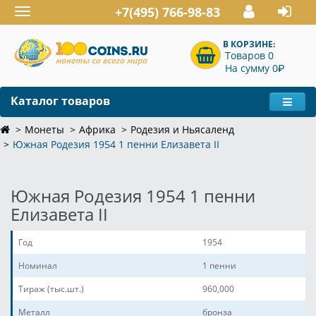
+7(495) 766-98-83
Toggle
navigation
В КОРЗИНЕ:
Товаров 0
P
На сумму 0
Каталог товаров
Монеты
Африка
Родезия и Ньясаленд
Южная Родезия 1954 1 пенни Елизавета II
Южная Родезия 1954 1 пенни
Елизавета II
Год
1954
Номинал
1 пенни
Тираж (тыс.шт.)
960,000
Металл
бронза