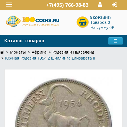
+7(495) 766-98-83
Toggle
navigation
В КОРЗИНЕ:
Товаров 0
P
На сумму 0
Каталог товаров
Монеты
Африка
Родезия и Ньясаленд
Южная Родезия 1954 2 шиллинга Елизавета II