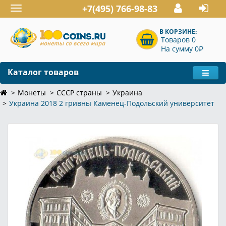
+7(495) 766-98-83
Toggle
navigation
В КОРЗИНЕ:
Товаров 0
P
На сумму 0
Каталог товаров
Монеты
СССР страны
Украина
Украина 2018 2 гривны Каменец-Подольский университет