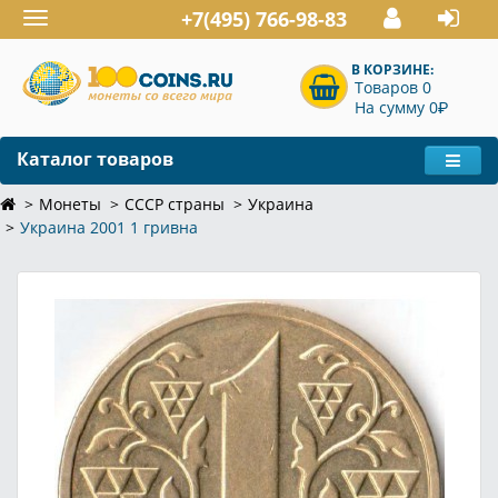
+7(495) 766-98-83
Toggle
navigation
В КОРЗИНЕ:
Товаров 0
P
На сумму 0
Каталог товаров
Монеты
СССР страны
Украина
Украина 2001 1 гривна