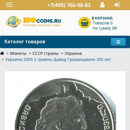
+7(495) 766-98-83
Toggle
navigation
В КОРЗИНЕ:
Товаров 0
P
На сумму 0
Каталог товаров
Монеты
СССР страны
Украина
Украина 2005 2 гривны Давид Гурамишвили 300 лет