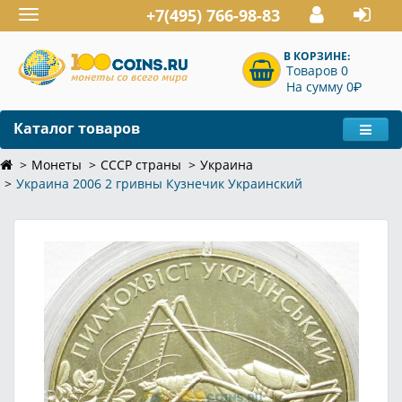
+7(495) 766-98-83
Toggle
navigation
В КОРЗИНЕ:
Товаров 0
P
На сумму 0
Каталог товаров
Монеты
СССР страны
Украина
Украина 2006 2 гривны Кузнечик Украинский