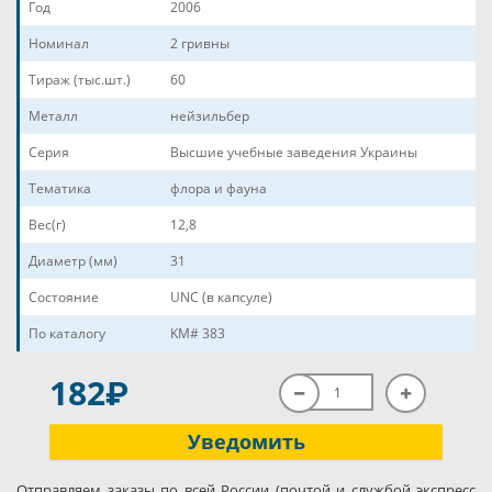
Год
2006
Номинал
2 гривны
Тираж (тыс.шт.)
60
Металл
нейзильбер
Серия
Высшие учебные заведения Украины
Тематика
флора и фауна
Вес(г)
12,8
Диаметр (мм)
31
Состояние
UNC (в капсуле)
По каталогу
KM# 383
P
182
Уведомить
Отправляем заказы по всей России (почтой и службой экспресс