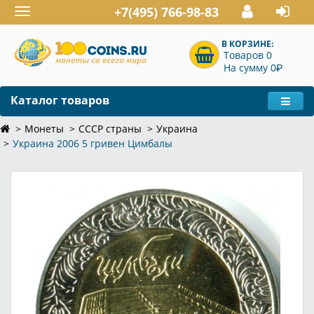
+7(495) 766-98-83
Toggle
navigation
В КОРЗИНЕ:
Товаров 0
P
На сумму 0
Каталог товаров
Монеты
СССР страны
Украина
Украина 2006 5 гривен Цимбалы