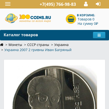
+7(495) 766-98-83
Toggle
navigation
В КОРЗИНЕ:
Товаров 0
P
На сумму 0
Каталог товаров
Монеты
СССР страны
Украина
Украина 2007 2 гривны Иван Багряный