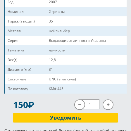
Год
2007
Номинал
2 гривны
Тираж (тыс.шт.)
35
Металл
нейзильбер
Серия
Выдающиеся личности Украины
Тематика
личности
Вес(г)
12,8
Диаметр (мм)
31
Состояние
UNC (в капсуле)
По каталогу
KM# 445
P
150
Уведомить
Отправляем заказы по всей России (почтой и службой экспресс