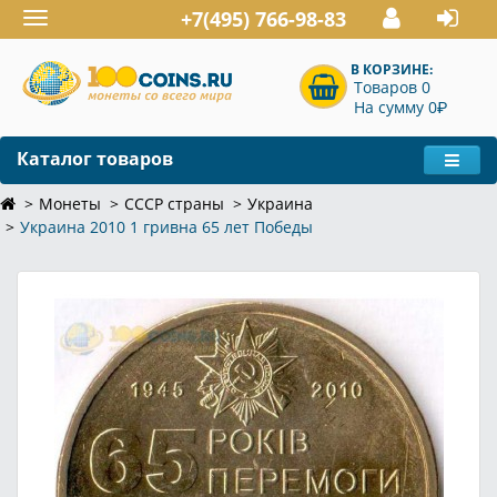
+7(495) 766-98-83
Toggle
navigation
В КОРЗИНЕ:
Товаров 0
P
На сумму 0
Каталог товаров
Монеты
СССР страны
Украина
Украина 2010 1 гривна 65 лет Победы