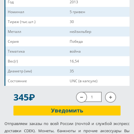
Год
2013
Номинал
5 гривен
Тираж (тыс.шт.)
30
Металл
нейзильбер
Серия
Победа
Тематика
война
Вес(г)
16,54
Диаметр (мм)
35
Состояние
UNC (в капсуле)
P
345
Уведомить
Отправляем заказы по всей России (почтой и службой экспресс
доставки CDEK). Монеты, банкноты и прочие аксессуары Вы