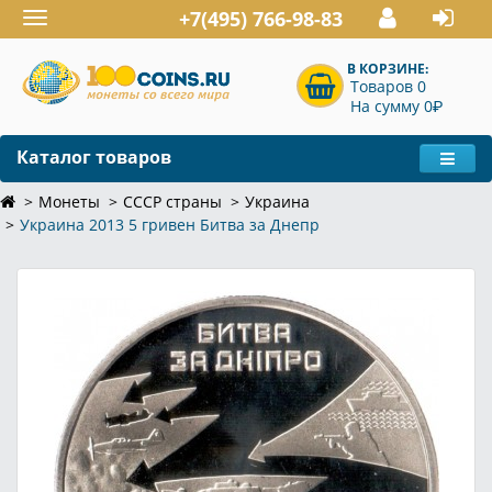
+7(495) 766-98-83
Toggle
navigation
В КОРЗИНЕ:
Товаров 0
P
На сумму 0
Каталог товаров
Монеты
СССР страны
Украина
Украина 2013 5 гривен Битва за Днепр