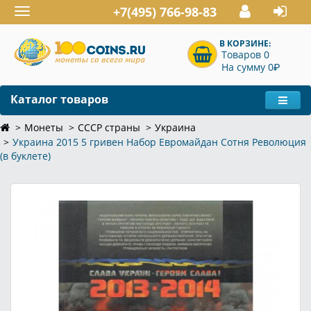
+7(495) 766-98-83
Toggle
navigation
В КОРЗИНЕ:
Товаров 0
P
На сумму 0
Каталог товаров
Монеты
СССР страны
Украина
Украина 2015 5 гривен Набор Евромайдан Сотня Революция
(в буклете)