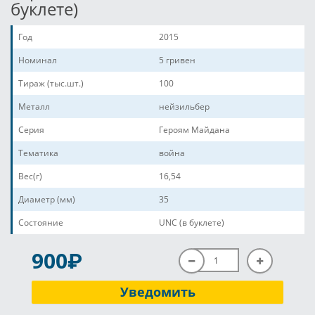
буклете)
Год
2015
Номинал
5 гривен
Тираж (тыс.шт.)
100
Металл
нейзильбер
Серия
Героям Майдана
Тематика
война
Вес(г)
16,54
Диаметр (мм)
35
Состояние
UNC (в буклете)
P
900
Уведомить