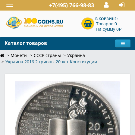
+7(495) 766-98-83
Toggle
navigation
В КОРЗИНЕ:
Товаров 0
P
На сумму 0
Каталог товаров
Монеты
СССР страны
Украина
Украина 2016 2 гривны 20 лет Конституции