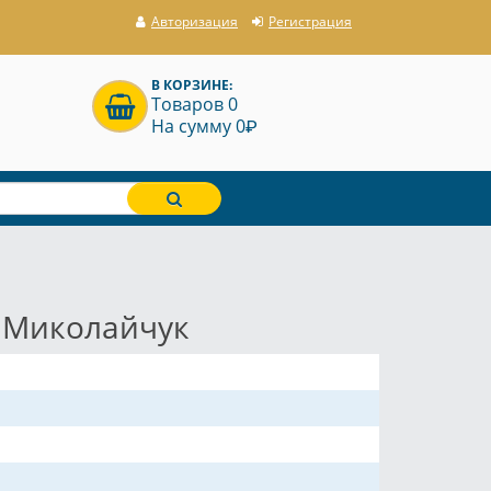
Авторизация
Регистрация
В КОРЗИНЕ:
Товаров 0
P
На сумму 0
н Миколайчук