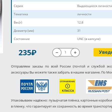
Серия
Выдающиеся личности
Тематика
личности
Вес(г)
12,8
Диаметр (мм)
31
Состояние
UNC (в капсуле)
P
235
Увед
Отправляем заказы по всей России (почтой и службой экс
аксессуары Вы можете также забрать в нашем магазине. По Мос
Упаковываем надёжно: пузырчатая плёнка, картонные коробки
в пленку, что гарантирует их сохранность во время транспорти