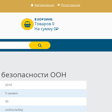
Авторизация
Регистрация
В КОРЗИНЕ:
Товаров 0
P
На сумму 0
т безопасности ООН
2016
5 гривен
30
нейзильбер