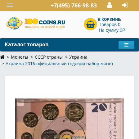
+7(495) 766-98-83
Toggle
navigation
В КОРЗИНЕ:
Товаров 0
P
На сумму 0
Каталог товаров
Монеты
СССР страны
Украина
Украина 2016 официальный годовой набор монет