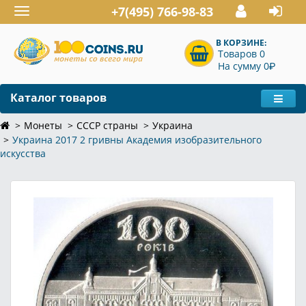
+7(495) 766-98-83
Toggle
navigation
В КОРЗИНЕ:
Товаров 0
P
На сумму 0
Каталог товаров
Монеты
СССР страны
Украина
Украина 2017 2 гривны Академия изобразительного
искусства