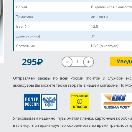
Серия
Выдающиеся личности
Тематика
личности
Вес(г)
12,8
Диаметр (мм)
31
Состояние
UNC (в капсуле)
P
295
Увед
Отправляем заказы по всей России (почтой и службой экс
аксессуары Вы можете также забрать в нашем магазине. По Мос
Упаковываем надёжно: пузырчатая плёнка, картонные коробки
в пленку, что гарантирует их сохранность во время транспорти