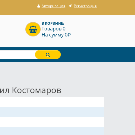
Авторизация
Регистрация
В КОРЗИНЕ:
Товаров 0
P
На сумму 0
аил Костомаров