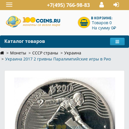
+7(495) 766-98-83
Toggle
navigation
В КОРЗИНЕ:
Товаров 0
P
На сумму 0
Каталог товаров
Монеты
СССР страны
Украина
Украина 2017 2 гривны Паралимпийские игры в Рио