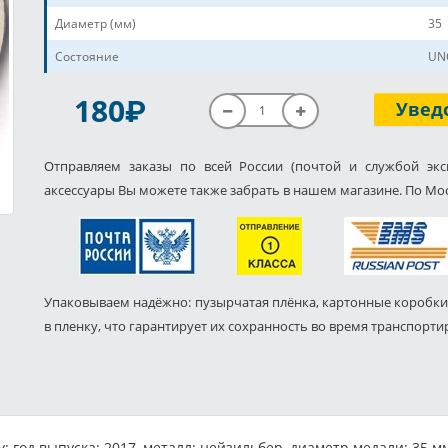
Диаметр (мм)
35
Состояние
UNC
P
180
Увед
Отправляем заказы по всей России (почтой и службой экс
аксессуары Вы можете также забрать в нашем магазине. По Мос
Упаковываем надёжно: пузырчатая плёнка, картонные коробки
в пленку, что гарантирует их сохранность во время транспорти
 год выпуска: 2017, металл: нейзильбер, диаметр медали: 35 мм,