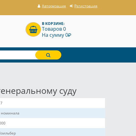
Авторизация
Регистрация
В КОРЗИНЕ:
Товаров 0
P
На сумму 0
генеральному суду
17
з номинала
000
йзильбер