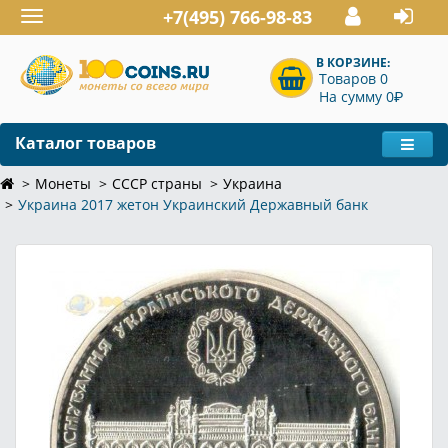
+7(495) 766-98-83
Toggle
navigation
В КОРЗИНЕ:
Товаров 0
P
На сумму 0
Каталог товаров
Монеты
СССР страны
Украина
Украина 2017 жетон Украинский Державный банк