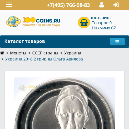
+7(495) 766-98-83
Toggle
navigation
В КОРЗИНЕ:
Товаров 0
P
На сумму 0
Каталог товаров
Монеты
СССР страны
Украина
Украина 2018 2 гривны Ольга Авилова