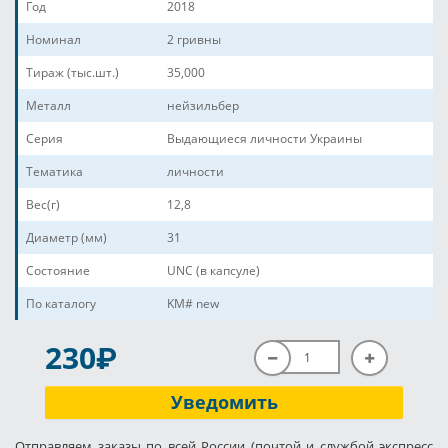
Год
2018
Номинал
2 гривны
Тираж (тыс.шт.)
35,000
Металл
нейзильбер
Серия
Выдающиеся личности Украины
Тематика
личности
Вес(г)
12,8
Диаметр (мм)
31
Состояние
UNC (в капсуле)
По каталогу
KM# new
P
230
Уведомить
Отправляем заказы по всей России (почтой и службой экспресс