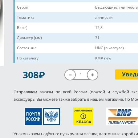
Серия
Выдающиеся личности
Тематика
личности
Вес(г)
12,8
Диаметр (мм)
31
Состояние
UNC (в капсуле)
По каталогу
KM# new
P
308
Увед
Отправляем заказы по всей России (почтой и службой экс
аксессуары Вы можете также забрать в нашем магазине. По Мос
Упаковываем надёжно: пузырчатая плёнка, картонные коробки