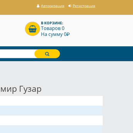
Авторизация
Регистрация
В КОРЗИНЕ:
Товаров 0
P
На сумму 0
омир Гузар