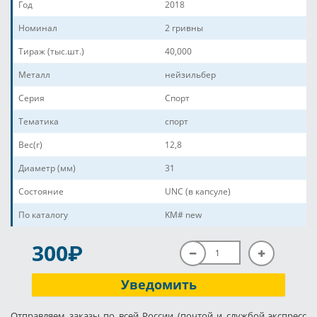
Год
2018
Номинал
2 гривны
Тираж (тыс.шт.)
40,000
Металл
нейзильбер
Серия
Спорт
Тематика
спорт
Вес(г)
12,8
Диаметр (мм)
31
Состояние
UNC (в капсуле)
По каталогу
KM# new
P
300
Уведомить
Отправляем заказы по всей России (почтой и службой экспресс