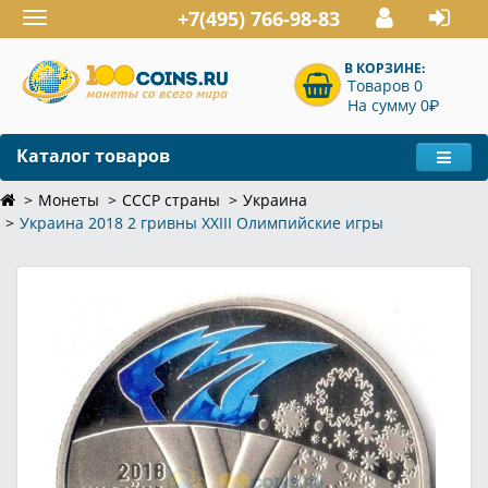
+7(495) 766-98-83
Toggle
navigation
В КОРЗИНЕ:
Товаров 0
P
На сумму 0
Каталог товаров
Монеты
СССР страны
Украина
Украина 2018 2 гривны ХХІІІ Олимпийские игры