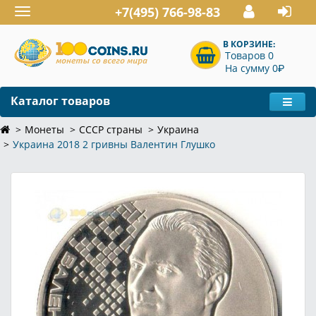
+7(495) 766-98-83
Toggle
navigation
В КОРЗИНЕ:
Товаров 0
P
На сумму 0
Каталог товаров
Монеты
СССР страны
Украина
Украина 2018 2 гривны Валентин Глушко