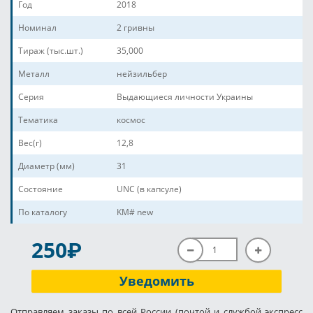
Год
2018
Номинал
2 гривны
Тираж (тыс.шт.)
35,000
Металл
нейзильбер
Серия
Выдающиеся личности Украины
Тематика
космос
Вес(г)
12,8
Диаметр (мм)
31
Состояние
UNC (в капсуле)
По каталогу
KM# new
P
250
Уведомить
Отправляем заказы по всей России (почтой и службой экспресс