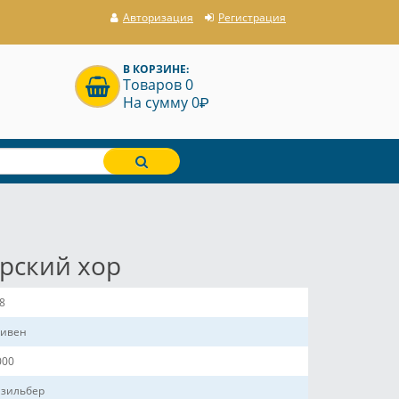
Авторизация
Регистрация
В КОРЗИНЕ:
Товаров 0
P
На сумму 0
арский хор
8
ривен
000
зильбер