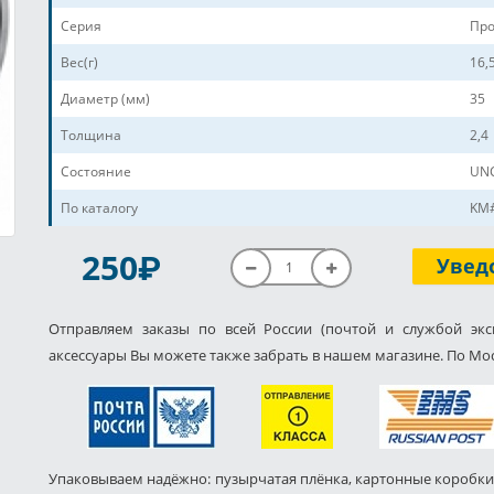
Серия
Про
Вес(г)
16,
Диаметр (мм)
35
Толщина
2,4
Состояние
UNC
По каталогу
KM
P
250
Увед
Отправляем заказы по всей России (почтой и службой экс
аксессуары Вы можете также забрать в нашем магазине. По Мос
Упаковываем надёжно: пузырчатая плёнка, картонные коробки