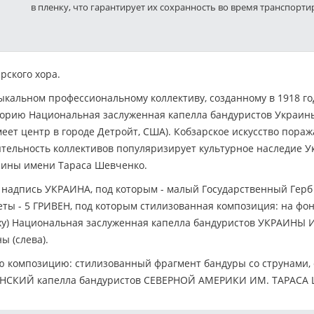
в пленку, что гарантирует их сохранность во время транспорти
рского хора.
ыкальном профессиональному коллективу, созданному в 1918 го
торию Национальная заслуженная капелла бандуристов Украин
еет центр в городе Детройт, США). Кобзарское искусство пора
тельность коллективов популяризирует культурное наследие Ук
аины имени Тараса Шевченко.
 надпись УКРАИНА, под которым - малый Государственный Герб 
ты - 5 ГРИВЕН, под которым стилизованная композиция: на фон
ерху) Национальная заслуженная капелла бандуристов УКРАИНЫ 
ы (слева).
композицию: стилизованный фрагмент бандуры со струнами, с
КРАИНСКИЙ капелла бандуристов СЕВЕРНОЙ АМЕРИКИ ИМ. ТАРАСА 