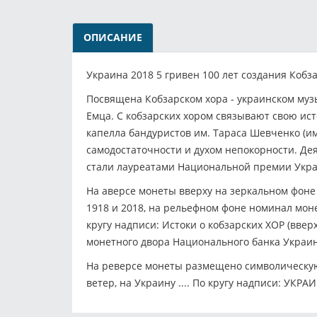
ОПИСАНИЕ
Украина 2018 5 гривен 100 лет создания Кобза
Посвящена Кобзарском хора - украинском муз
Емца. С кобзарских хором связывают свою ис
капелла бандуристов им. Тараса Шевченко (им
самодостаточности и духом непокорности. Дея
стали лауреатами Национальной премии Укр
На аверсе монеты вверху на зеркальном фоне
1918 и 2018, на рельефном фоне номинал моне
кругу надписи: Истоки o кобзарских ХОР (вв
монетного двора Национального банка Украин
На реверсе монеты размещено символическую 
ветер, на Украину .... По кругу надписи: У