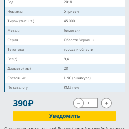
Год
2018
Номинал
5 гривен
Тираж (тыс.шт.)
45 000
Металл
биметалл
Серия
Области Украины
Тематика
города и области
Вес(г)
9,4
Диаметр (мм)
28
Состояние
UNC (в капсуле)
По каталогу
KM# new
P
390
Уведомить
Отправляем заказы по всей России (почтой и службой экспресс