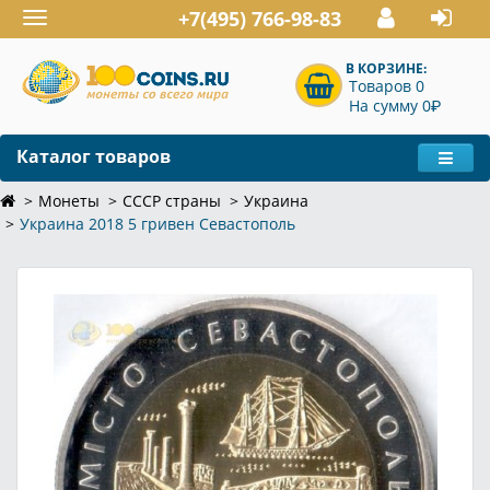
+7(495) 766-98-83
Toggle
navigation
В КОРЗИНЕ:
Товаров 0
P
На сумму 0
Каталог товаров
Монеты
СССР страны
Украина
Украина 2018 5 гривен Севастополь