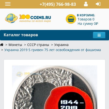
+7(495) 766-98-83
Toggle
navigation
В КОРЗИНЕ:
Товаров 0
P
На сумму 0
Каталог товаров
Монеты
СССР страны
Украина
Украина 2019 5 гривен 75 лет освобождения от фашизма