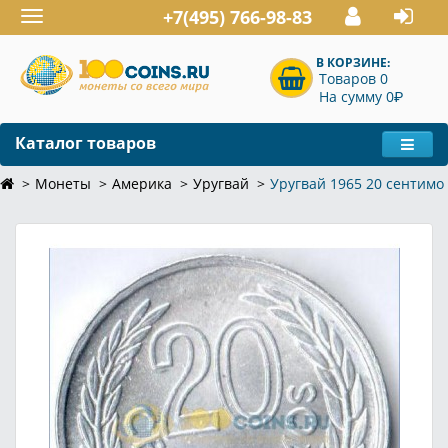
+7(495) 766-98-83
Toggle
navigation
В КОРЗИНЕ:
Товаров 0
P
На сумму 0
Каталог товаров
Монеты
Америка
Уругвай
Уругвай 1965 20 сентимо