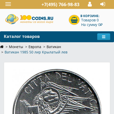
+7(495) 766-98-83
Toggle
navigation
В КОРЗИНЕ:
Товаров 0
P
На сумму 0
Каталог товаров
Монеты
Европа
Ватикан
Ватикан 1985 50 лир Крылатый лев