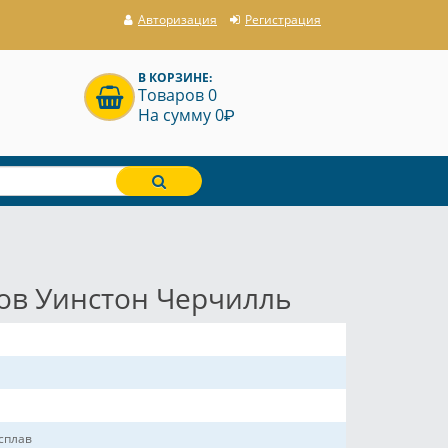
Авторизация
Регистрация
В КОРЗИНЕ:
Товаров 0
P
На сумму 0
ов Уинстон Черчилль
сплав