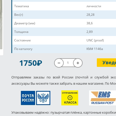
Тематика
личности
Вес(г)
28,28
Диаметр (мм)
38,6
Толщина
2,89
Состояние
UNC (proof)
По каталогу
KM# 1146a
P
1750
Увед
Отправляем заказы по всей России (почтой и службой экс
аксессуары Вы можете также забрать в нашем магазине. По Мос
Упаковываем надёжно: пузырчатая плёнка, картонные коробки