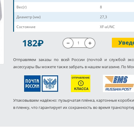
Вес(г)
8
Диаметр (мм)
27,3
Состояние
XF-aUNC
P
182
Увед
Отправляем заказы по всей России (почтой и службой экс
аксессуары Вы можете также забрать в нашем магазине. По Мос
Упаковываем надёжно: пузырчатая плёнка, картонные коробки
в пленку, что гарантирует их сохранность во время транспорти