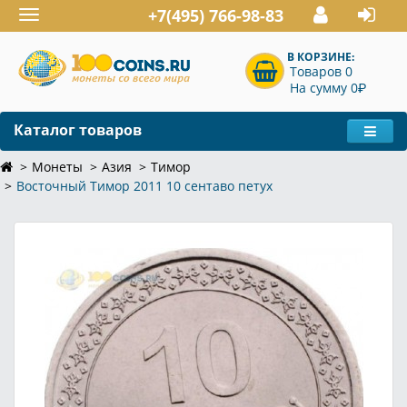
+7(495) 766-98-83
Toggle
navigation
В КОРЗИНЕ:
Товаров 0
P
На сумму 0
Каталог товаров
Монеты
Азия
Тимор
Восточный Тимор 2011 10 сентаво петух