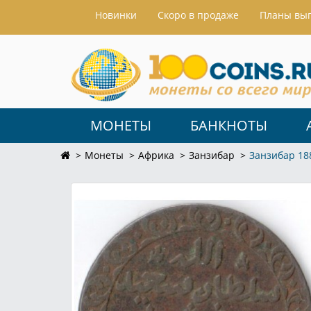
Hовинки
Скоро в продаже
Планы вы
МОНЕТЫ
БАНКНОТЫ
Монеты
Африка
Занзибар
Занзибар 18