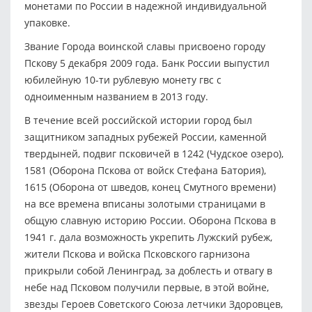
монетами по России в надежной индивидуальной
упаковке.
Звание Города воинской славы присвоено городу
Пскову 5 декабря 2009 года. Банк России выпустил
юбилейную 10-ти рублевую монету гвс с
одноименным названием в 2013 году.
В течение всей российской истории город был
защитником западных рубежей России, каменной
твердыней, подвиг псковичей в 1242 (Чудское озеро),
1581 (Оборона Пскова от войск Стефана Батория),
1615 (Оборона от шведов, конец Смутного времени)
на все времена вписаны золотыми страницами в
общую славную историю России. Оборона Пскова в
1941 г. дала возможность укрепить Лужский рубеж,
жители Пскова и войска Псковского гарнизона
прикрыли собой Ленинград, за доблесть и отвагу в
небе над Псковом получили первые, в этой войне,
звезды Героев Советского Союза летчики Здоровцев,