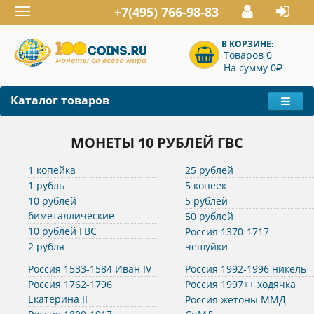
+7(495) 766-98-83
Toggle
navigation
В КОРЗИНЕ:
Товаров 0
P
На сумму 0
Каталог товаров
МОНЕТЫ 10 РУБЛЕЙ ГВС
1 копейка
25 рублей
1 рубль
5 копеек
10 рублей
5 рублей
биметаллические
50 рублей
10 рублей ГВС
Россия 1370-1717
2 рубля
чешуйки
Россия 1533-1584 Иван IV
Россия 1992-1996 никель
Россия 1762-1796
Россия 1997++ ходячка
Екатерина II
Россия жетоны ММД